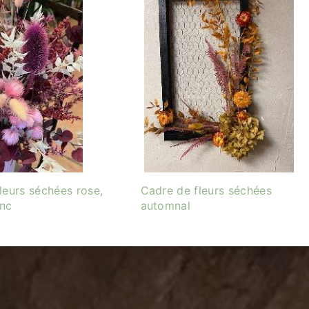
leurs séchées rose,
Cadre de fleurs séchées
anc
automnal