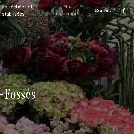
Nos
eurs séchées et
Contact
réalisations
stabilisées
s-Fossés