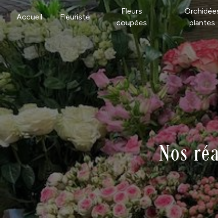
Panneau de gestion des cookies
Fleurs
Orchidée
Accueil
Fleuriste
coupées
plantes
Nos réa