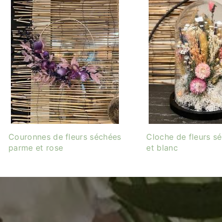
Couronnes de fleurs séchées
Cloche de fleurs s
parme et rose
et blanc