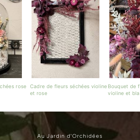
échées rose
Cadre de fleurs séchées violine
Bouquet de f
et rose
violine et bl
Au Jardin d'Orchidées