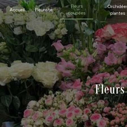
Panneau de gestion des cookies
Fleurs
Orchidée
Accueil
Fleuriste
coupées
plantes
Fleurs