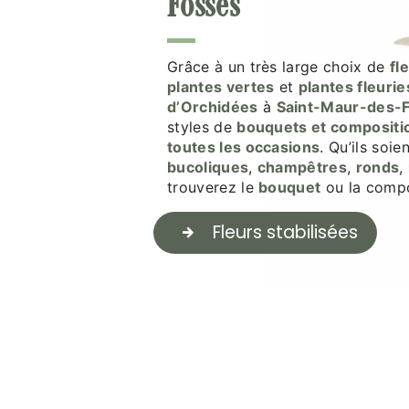
Fossés
Grâce à un très large choix de
fl
plantes vertes
et
plantes fleurie
d’Orchidées
à
Saint-Maur-des-
styles de
bouquets et compositio
toutes les occasions
. Qu’ils soie
bucoliques
,
champêtres
,
ronds
,
trouverez le
bouquet
ou la compo
Fleurs stabilisées