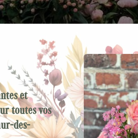
antes et
our toutes vos
aur-des-