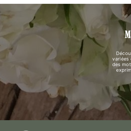
M
Décou
variées
des mots
expri