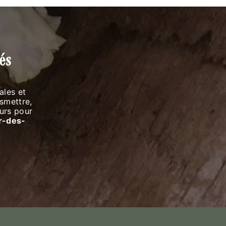
és
ales et
smettre,
eurs pour
ur-des-