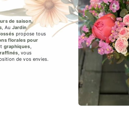
eurs de saison
,
s
, Au
Jardin
Fossés
propose tous
ns florales pour
nt
graphiques
,
raffinés
, vous
sition de vos envies.