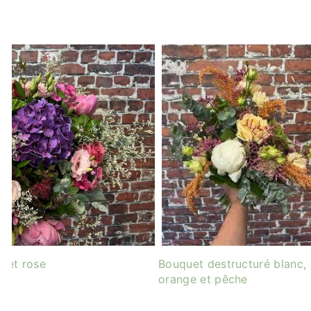
e et rose
Bouquet destructuré blanc,
orange et pêche