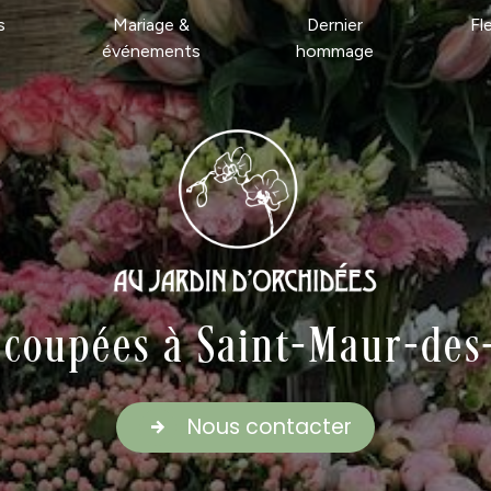
s
Mariage &
Dernier
Fl
événements
hommage
 coupées à Saint-Maur-des
Nous contacter