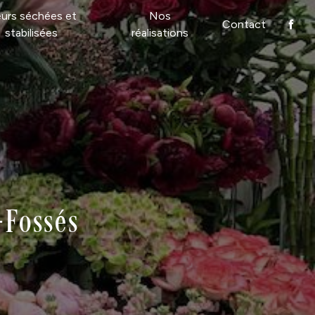
eurs séchées et
Nos
Contact
stabilisées
réalisations
-Fossés