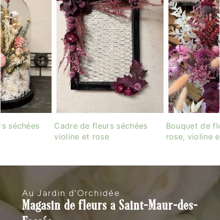
rs séchées
Cadre de fleurs séchées
Bouquet de fl
violine et rose
rose, violine 
Au Jardin d'Orchidée
Magasin de fleurs à Saint-Maur-des-